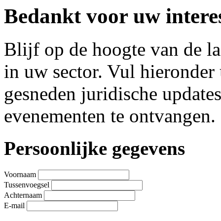
Bedankt voor uw interes
Blijf op de hoogte van de l
in uw sector. Vul hieronde
gesneden juridische update
evenementen te ontvangen.
Leave
Persoonlijke gegevens
this
field
blank
Voornaam
Tussenvoegsel
Achternaam
E-mail